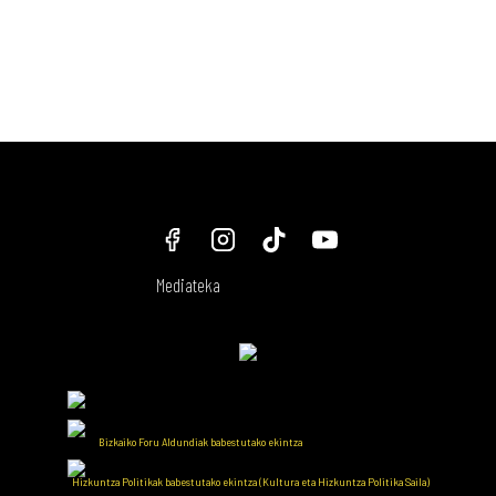
Mediateka
Bizkaiko Foru Aldundiak babestutako ekintza
Hizkuntza Politikak babestutako ekintza (Kultura eta Hizkuntza Politika Saila)